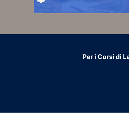
Corsi per la sicurezza sul Lavoro e la prevenzion
Per accedere ai contenuti cliccare sul link "VAI 
CORSI"
VAI AI CORSI
Per i Corsi di 