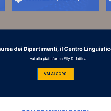
e.
Corsi di formazione per utenti Unipr.
C
AI
Per accedere ai contenuti cliccare sul link "VAI AI
P
CORSI"
C
VAI AI CORSI
Laurea dei Dipartimenti, il Centro Linguistic
vai alla piattaforma Elly Didattica
VAI AI CORSI