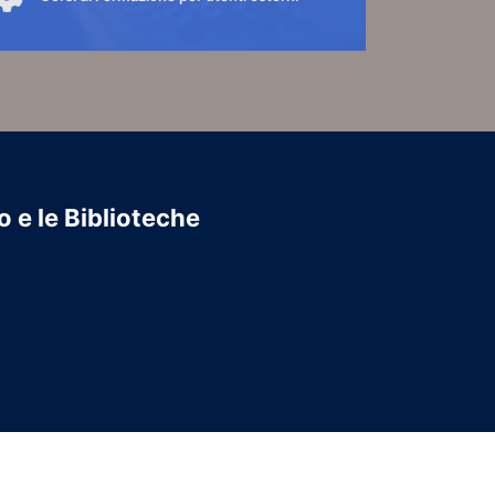
orsi di formazione per utenti esterni all'Ateneo.
er accedere ai contenuti cliccare sul link "VAI AI
ORSI"
VAI AI CORSI
o e le Biblioteche